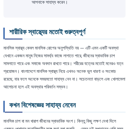
আপনাকে সাহায্য করেন।
শারীরিক স্বাস্থ্যের মতোই গুরুত্বপূর্ণ
মানসিক স্বাস্থ্য কেবল মানসিক রোগের অনুপস্থিতি নয় — এটি এমন একটি অবস্থা
যেখানে একজন মানুষ নিজের সামর্থ্য কাজে লাগাতে পারে, জীবনের স্বাভাবিক চাপ
সামলাতে পারে এবং সমাজে অবদান রাখতে পারে। শরীরের যত্নের মতোই মনেরও যত্ন
প্রয়োজন। বাংলাদেশে মানসিক স্বাস্থ্য নিয়ে এখনও অনেক ভুল ধারণা ও সংকোচ
রয়েছে, যার ফলে অনেকে সময়মতো সাহায্য নেন না। সচেতনতা বাড়লে এবং খোলামেলা
আলোচনা হলে এই অবস্থার পরিবর্তন সম্ভব।
কখন বিশেষজ্ঞের সাহায্য নেবেন
মানসিক চাপ বা মন খারাপ জীবনের স্বাভাবিক অংশ। কিন্তু কিছু লক্ষণ দেখা দিলে
একজন পেশাদার মনোবিজ্ঞানীর সঙ্গে কথা বলা জরুরি — যেমন দুই সপ্তাহের বেশি সময়