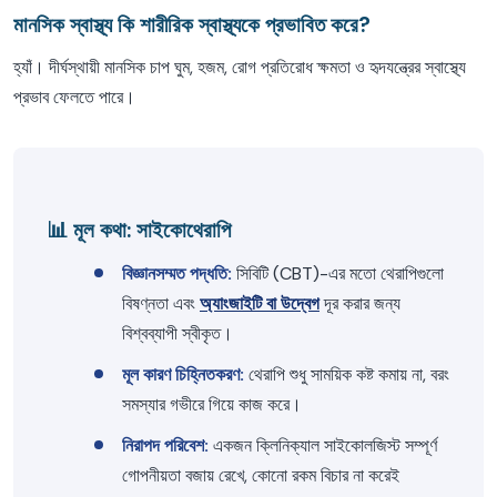
মানসিক স্বাস্থ্য কি শারীরিক স্বাস্থ্যকে প্রভাবিত করে?
হ্যাঁ। দীর্ঘস্থায়ী মানসিক চাপ ঘুম, হজম, রোগ প্রতিরোধ ক্ষমতা ও হৃদযন্ত্রের স্বাস্থ্যে
প্রভাব ফেলতে পারে।
📊 মূল কথা: সাইকোথেরাপি
বিজ্ঞানসম্মত পদ্ধতি:
সিবিটি (CBT)-এর মতো থেরাপিগুলো
বিষণ্নতা এবং
অ্যাংজাইটি বা উদ্বেগ
দূর করার জন্য
বিশ্বব্যাপী স্বীকৃত।
মূল কারণ চিহ্নিতকরণ:
থেরাপি শুধু সাময়িক কষ্ট কমায় না, বরং
সমস্যার গভীরে গিয়ে কাজ করে।
নিরাপদ পরিবেশ:
একজন ক্লিনিক্যাল সাইকোলজিস্ট সম্পূর্ণ
গোপনীয়তা বজায় রেখে, কোনো রকম বিচার না করেই